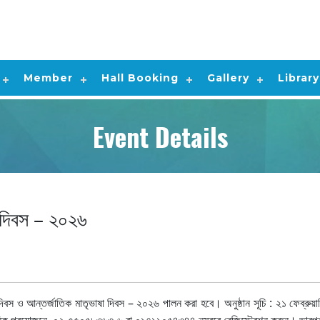
Member
Hall Booking
Gallery
Library
Event Details
া দিবস – ২০২৬
 শহিদ দিবস ও আন্তর্জাতিক মাতৃভাষা দিবস – ২০২৬ পালন করা হবে। অনুষ্ঠান সূচি : ২১ ফেব্রু
িক প্রয়োজনে, ০২-৫৫০৫৮৩৬৩-৬ বা ০১৭১১০৫৪৩৪৪ নম্বরে রেজিস্ট্রেশন করুন। ভারপ্রা