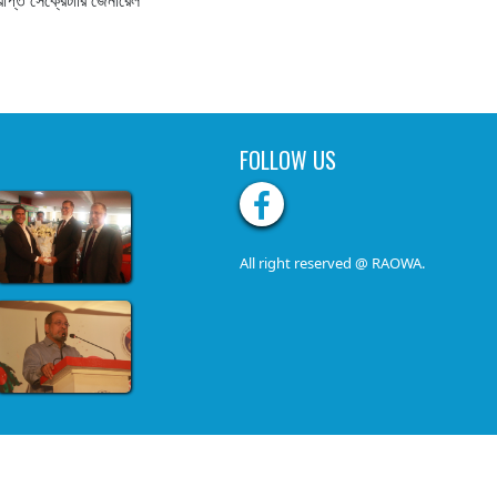
FOLLOW US
All right reserved @ RAOWA.